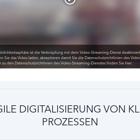
önlichkeitssphäre ist die Verknüpfung mit dem Video-Streaming-Dienst deaktiviert. 
 Sie das Video laden, akzeptieren damit Sie die Datenschutzrichtlinien des Vide
 zu den Datenschutzrichtlinien des Video-Streaming-Dienstes finden Sie hier:
Vim
GILE DIGITALISIERUNG VON 
PROZESSEN