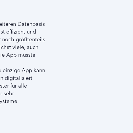
eiteren Datenbasis
t effizient und
r noch größtenteils
chst viele, auch
 Die App müsste
e einzige App kann
 digitalisiert
er für alle
r sehr
systeme