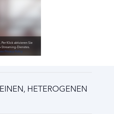
Per Klick aktivieren Sie
o-Streaming-Dienstes.
eo Privacy Policy
KLEINEN, HETEROGENEN