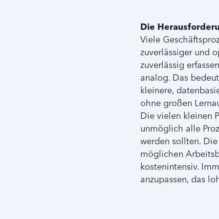
Die Herausforder
Viele Geschäftsproz
zuverlässiger und 
zuverlässig erfasse
analog. Das bedeute
kleinere, datenbasi
ohne großen Lernau
Die vielen kleinen 
unmöglich alle Proz
werden sollten. Die
möglichen Arbeitsb
kostenintensiv. Im
anzupassen, das loh