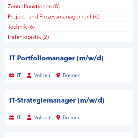
Zentralfunktionen
(8)
Sülzetal
(2)
Projekt- und Prozessmanagement
(6)
Uebigau
(6)
Technik
(6)
Wallenhorst
(1)
Hafenlogistik
(2)
Willstätt
(1)
IT Portfoliomanager (m/w/d)
IT
Vollzeit
Bremen
IT-Strategiemanager (m/w/d)
IT
Vollzeit
Bremen