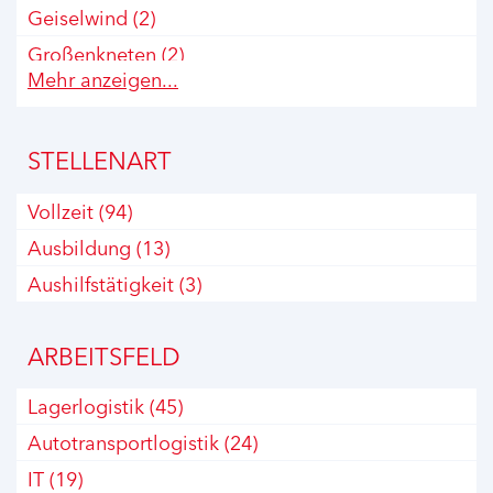
Geiselwind
(2)
Großenkneten
(2)
Mehr anzeigen...
Hamburg
(3)
Kelheim
(2)
STELLENART
Koblenz
(1)
Krefeld
(8)
Vollzeit
(94)
Köln
(2)
Ausbildung
(13)
Leipzig
(1)
Aushilfstätigkeit
(3)
Ludwigsfelde
(2)
Neuss
(6)
ARBEITSFELD
Offenburg
(1)
Lagerlogistik
(45)
Paderborn
(2)
Autotransportlogistik
(24)
Schlüchtern
(3)
IT
(19)
Schlüsselfeld
(1)