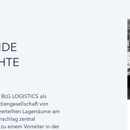
NDE
HTE
e BLG LOGISTICS als
engesellschaft von
t verteilten Lagerräume am
schlag zentral
u einem Vorreiter in der