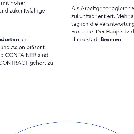
r mit hoher
Als Arbeitgeber agieren 
nd zukunftsfähige
zukunftsorientiert. Mehr
täglich die Verantwortung
Produkte. Der Hauptsitz d
ndorten
und
Hansestadt
Bremen
.
 und Asien präsent.
nd CONTAINER sind
h CONTRACT gehört zu