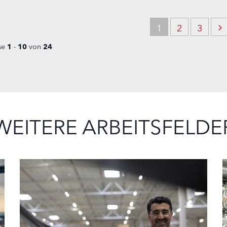
1
2
3
se
1
-
10
von
24
WEITERE ARBEITSFELDE