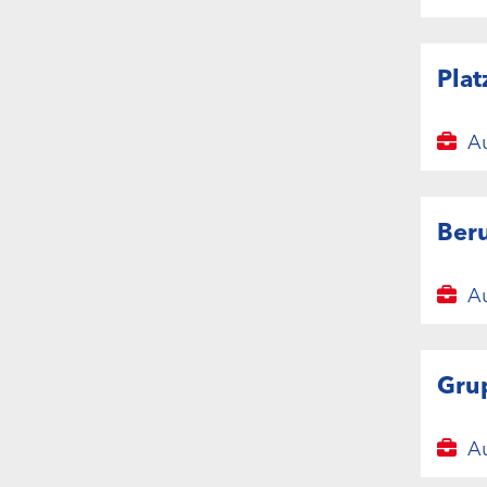
Plat
Au
Beru
Au
Gru
Au