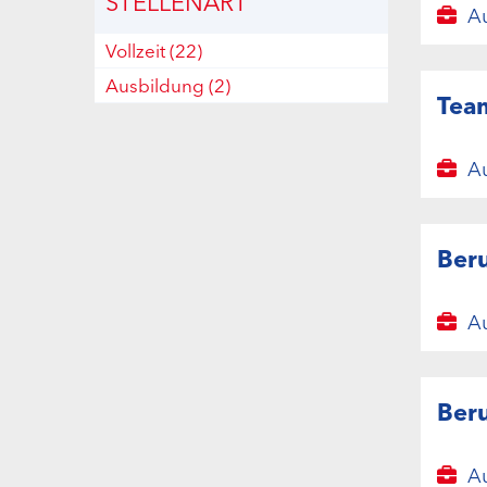
STELLENART
Au
Vollzeit
(22)
Ausbildung
(2)
Team
Au
Beru
Au
Beru
Au