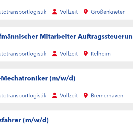
totransportlogistik
Vollzeit
Großenkneten
fmännischer Mitarbeiter Auftragssteueru
totransportlogistik
Vollzeit
Kelheim
-Mechatroniker (m/w/d)
totransportlogistik
Vollzeit
Bremerhaven
zfahrer (m/w/d)