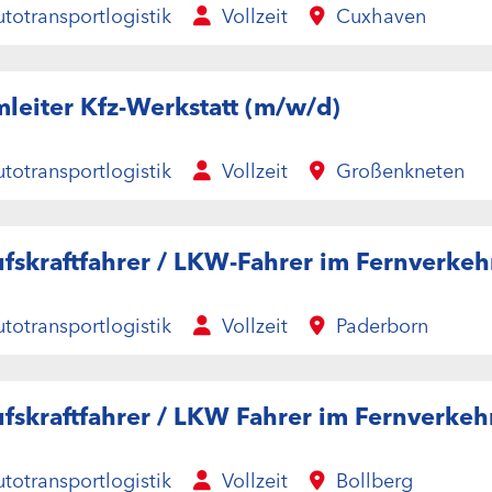
totransportlogistik
Vollzeit
Cuxhaven
leiter Kfz-Werkstatt (m/w/d)
totransportlogistik
Vollzeit
Großenkneten
fskraftfahrer / LKW-Fahrer im Fernverkeh
totransportlogistik
Vollzeit
Paderborn
fskraftfahrer / LKW Fahrer im Fernverkeh
totransportlogistik
Vollzeit
Bollberg