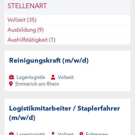
STELLENART
Willstätt
(1)
Vollzeit
(35)
Ausbildung
(9)
Aushilfstätigkeit
(1)
Reinigungskraft (m/w/d)
Lagerlogistik
Vollzeit
Emmerich am Rhein
Logistikmitarbeiter / Staplerfahrer
(m/w/d)
Lagerlogistik
Vollzeit
Falkensee