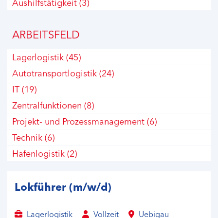
Aushilfstätigkeit
(3)
Ludwigsfelde
(2)
Neuss
(6)
ARBEITSFELD
Offenburg
(1)
Lagerlogistik
(45)
Paderborn
(2)
Autotransportlogistik
(24)
Schlüchtern
(3)
IT
(19)
Schlüsselfeld
(1)
Zentralfunktionen
(8)
Sülzetal
(2)
Projekt- und Prozessmanagement
(6)
Uebigau
(6)
Technik
(6)
Wallenhorst
(1)
Hafenlogistik
(2)
Willstätt
(1)
Lokführer (m/w/d)
Lagerlogistik
Vollzeit
Uebigau