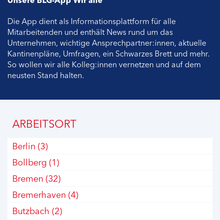
Unsere BLG-App Wir alle
Die App dient als Informationsplattform für alle
Mitarbeitenden und enthält News rund um das
Unternehmen, wichtige Ansprechpartner:innen, aktuelle
Kantinenpläne, Umfragen, ein Schwarzes Brett und mehr.
So wollen wir alle Kolleg:innen vernetzen und auf dem
neusten Stand halten.
ARBEITSORT
Berlin
(3)
Bollberg
(1)
Bremen
(32)
Bremerhaven
(4)
Butzbach
(2)