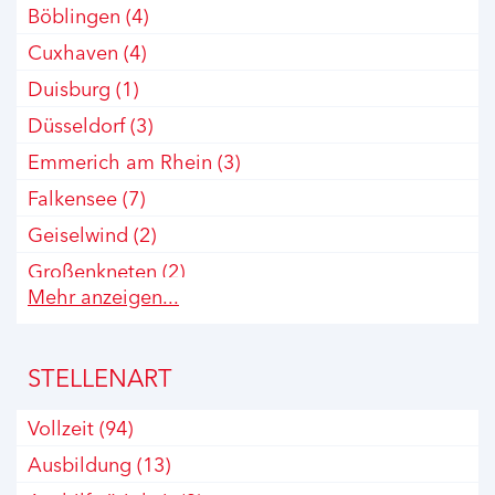
Böblingen
(4)
Cuxhaven
(4)
Duisburg
(1)
Düsseldorf
(3)
Emmerich am Rhein
(3)
Falkensee
(7)
Geiselwind
(2)
Großenkneten
(2)
Mehr anzeigen...
Hamburg
(3)
Kelheim
(2)
STELLENART
Koblenz
(1)
Krefeld
(8)
Vollzeit
(94)
Köln
(2)
Ausbildung
(13)
Leipzig
(1)