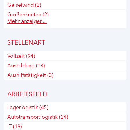
Geiselwind
(2)
Großenkneten
(2)
Mehr anzeigen...
Hamburg
(3)
Kelheim
(2)
STELLENART
Koblenz
(1)
Krefeld
(8)
Vollzeit
(94)
Köln
(2)
Ausbildung
(13)
Leipzig
(1)
Aushilfstätigkeit
(3)
Ludwigsfelde
(2)
Neuss
(6)
ARBEITSFELD
Offenburg
(1)
Lagerlogistik
(45)
Paderborn
(2)
Autotransportlogistik
(24)
Schlüchtern
(3)
IT
(19)
Schlüsselfeld
(1)