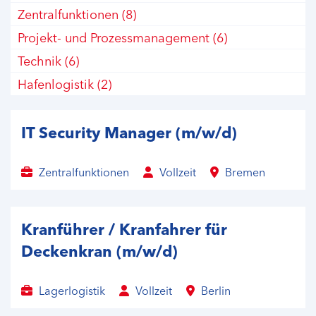
Zentralfunktionen
(8)
Sülzetal
(2)
Projekt- und Prozessmanagement
(6)
Uebigau
(6)
Technik
(6)
Wallenhorst
(1)
Hafenlogistik
(2)
Willstätt
(1)
IT Security Manager (m/w/d)
Zentralfunktionen
Vollzeit
Bremen
Kranführer / Kranfahrer für
Deckenkran (m/w/d)
Lagerlogistik
Vollzeit
Berlin