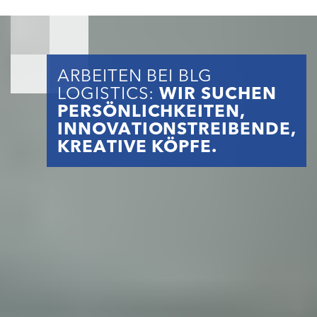
ARBEITEN BEI BLG
LOGISTICS:
WIR SUCHEN
PERSÖNLICHKEITEN,
INNOVATIONSTREIBENDE,
KREATIVE KÖPFE.