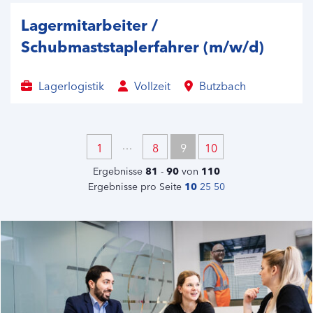
Lagermitarbeiter /
Schubmaststaplerfahrer (m/w/d)
Lagerlogistik
Vollzeit
Butzbach
1
8
9
10
Ergebnisse
81
-
90
von
110
Ergebnisse pro Seite
10
25
50