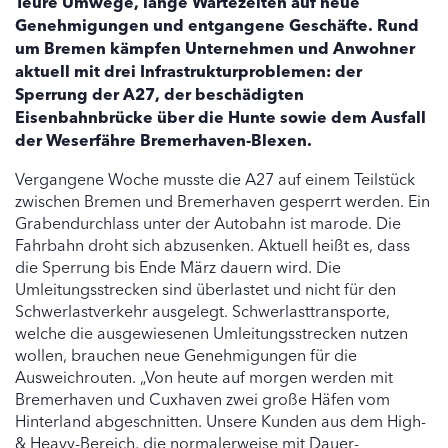
Teure Umwege, lange Wartezeiten auf neue
Genehmigungen und entgangene Geschäfte. Rund
um Bremen kämpfen Unternehmen und Anwohner
aktuell mit drei Infrastrukturproblemen: der
Sperrung der A27, der beschädigten
Eisenbahnbrücke über die Hunte sowie dem Ausfall
der Weserfähre Bremerhaven-Blexen.
Vergangene Woche musste die A27 auf einem Teilstück
zwischen Bremen und Bremerhaven gesperrt werden. Ein
Grabendurchlass unter der Autobahn ist marode. Die
Fahrbahn droht sich abzusenken. Aktuell heißt es, dass
die Sperrung bis Ende März dauern wird. Die
Umleitungsstrecken sind überlastet und nicht für den
Schwerlastverkehr ausgelegt. Schwerlasttransporte,
welche die ausgewiesenen Umleitungsstrecken nutzen
wollen, brauchen neue Genehmigungen für die
Ausweichrouten. „Von heute auf morgen werden mit
Bremerhaven und Cuxhaven zwei große Häfen vom
Hinterland abgeschnitten. Unsere Kunden aus dem High-
& Heavy-Bereich, die normalerweise mit Dauer-