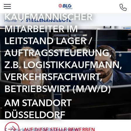
KAUFMÄNNISCHER
Home
STELLENANGEBOTE
MITARBEITER IM
LEITSTAND LAGER /
AUFTRAGSSTEUERUNG,
Z.B. LOGISTIKKAUFMANN,
VERKEHRSFACHWIRT,
BETRIEBSWIRT (M/W/D)
AM STANDORT
DÜSSELDORF
AUF DIESE STELLE BEWERBEN
Zurück zu den Stellenangeboten