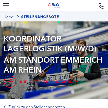
Home
STELLENANGEBOTE
KOORDINATOR
LAGERLOGISTIK (M/W/D)
AM STANDORT EMMERICH
AM RHEIN
AUF DIESE STELLE BEWERBEN
Zurück zu den Stellenangeboten