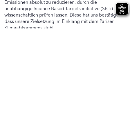
Emissionen absolut zu reduzieren, durch die
unabhängige Science Based Targets initiative (SBTi)
wissenschaftlich prüfen lassen. Diese hat uns bestätigt,
dass unsere Zielsetzung im Einklang mit dem Pariser
Klimaabkommens steht.
Die SBTi wurde von führenden
Nichtregierungsorganisationen ins Leben gerufen und
setzt sich dafür ein, dass die Ziele zur Verringerung des
CO
-Ausstoßes den hohen wissenschaftlichen
2
Anforderungen gerecht werden. Dahinter steht das
Bestreben, die Erderwärmung in Übereinstimmung mit
dem Pariser Klimaabkommen auf deutlich unter 1,5 °C