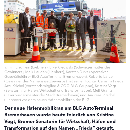
v.l.n.r.: Eric Hein (Liebherr), Elke Kreowski (Schwiegermutter des
Gewinners), Maik Laudan (Liebherr), Karsten Dirks (operativer
Geschäftsführer BLG AutoTerminal Bremerhaven), Roberto Larze
(Gewinner des Namenswettbewerbs) mit seiner Tochter Caramia Frieda,
Axel Krichel (Vorstandsmitglied & COO BLG-Gruppe), Kristina Vogt
(Senatorin für Häfen, Wirtschaft und Transformation), Melf Grantz
(Oberbürgermeister der Stadt Bremerhaven) und Andreas Ritschel
(Liebherr) vor dem neuen Hafenmobilkran der BLG.
Der neue Hafenmobilkran am BLG AutoTerminal
Bremerhaven wurde heute feierlich von Kristina
Vogt, Bremer Senatorin für Wirtschaft, Häfen und
Transformation auf den Namen „Frieda“ getauft.