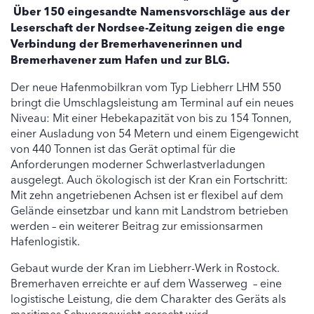
Über 150 eingesandte Namensvorschläge aus der
Leserschaft der Nordsee-Zeitung zeigen die enge
Verbindung der Bremerhavenerinnen und
Bremerhavener zum Hafen und zur BLG.
Der neue Hafenmobilkran vom Typ Liebherr LHM 550
bringt die Umschlagsleistung am Terminal auf ein neues
Niveau: Mit einer Hebekapazität von bis zu 154 Tonnen,
einer Ausladung von 54 Metern und einem Eigengewicht
von 440 Tonnen ist das Gerät optimal für die
Anforderungen moderner Schwerlastverladungen
ausgelegt. Auch ökologisch ist der Kran ein Fortschritt:
Mit zehn angetriebenen Achsen ist er flexibel auf dem
Gelände einsetzbar und kann mit Landstrom betrieben
werden – ein weiterer Beitrag zur emissionsarmen
Hafenlogistik.
Gebaut wurde der Kran im Liebherr-Werk in Rostock.
Bremerhaven erreichte er auf dem Wasserweg – eine
logistische Leistung, die dem Charakter des Geräts als
maritimes Schwergewicht gerecht wird.