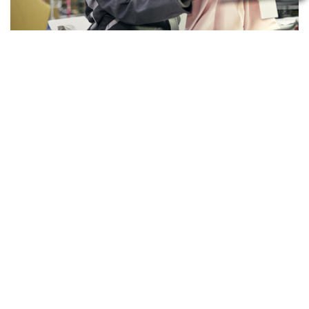
Mitarbeiterin bei der Reklamationsbearbeitung
EFFIZIENTE WIEDERAUFBEREITUNG
FÜR NEUEN GLANZ UND ALTE
FRISCHE
Die verkaufsfähige Aufbereitung retournierter Artikel
kann von der Neuverpackung oder bei Bedarf auch bis
hin zur Beseitigung aufgetretener Mängel reichen. Hierfür
haben wir ausgebildete Fachkräfte im Einsatz, die diese
Tätigkeiten im Bereich des Retourenmanagements